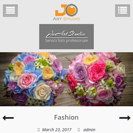
Skip
to
content
JoArtStudio
Servicii foto profesionale
Fashion
D
Fashion
i
March 23, 2017
admin