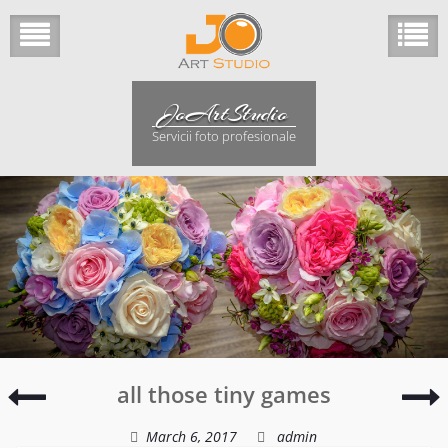
Skip
to
content
JoArtStudio
Servicii foto profesionale
all
w
all those tiny games
sweet
moments
March 6, 2017
admin