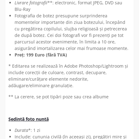
Livrare fotografii
**: electronic, format JPEG, DVD sau
Blu-Ray
Fotografia de botez presupune surprinderea
momentelor importante din ziua botezului, începând
cu pregătirea copilului, slujba religioasă și petrecerea
de după botez. Cei doi fotografi vor fi prezenți pe tot
parcursul acestor evenimente, în limita a 10 ore,
asigurând imortalizarea celor mai frumoase momente.
Preț: 199 Euro (fără TVA)
* Editarea se realizează în Adobe Photoshop/Lightroom și
include corecții de culoare, contrast, decupare,
eliminare/curățare elemente nedorite,
adăugare/eliminare granulație.
** La cerere, se pot tipări poze sau crea albume
Ședință foto nuntă
Durata
*: 1 zi
Include: cununia civilă (în aceeași zi), pregătiri mire și