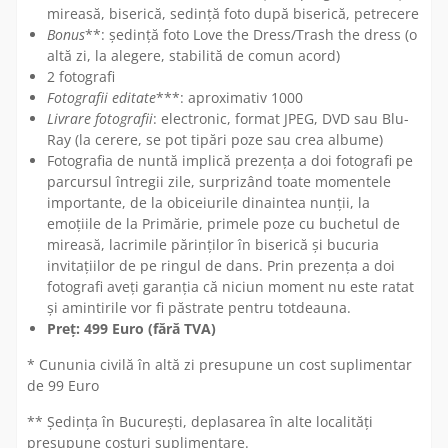
mireasă, biserică, sedință foto după biserică, petrecere
Bonus
**: ședință foto Love the Dress/Trash the dress (o
altă zi, la alegere, stabilită de comun acord)
2 fotografi
Fotografii editate
***: aproximativ 1000
Livrare fotografii
: electronic, format JPEG, DVD sau Blu-
Ray (la cerere, se pot tipări poze sau crea albume)
Fotografia de nuntă implică prezența a doi fotografi pe
parcursul întregii zile, surprizând toate momentele
importante, de la obiceiurile dinaintea nunții, la
emoțiile de la Primărie, primele poze cu buchetul de
mireasă, lacrimile părinților în biserică și bucuria
invitațiilor de pe ringul de dans. Prin prezența a doi
fotografi aveți garanția că niciun moment nu este ratat
și amintirile vor fi păstrate pentru totdeauna.
Preț: 499 Euro (fără TVA)
* Cununia civilă în altă zi presupune un cost suplimentar
de 99 Euro
** Ședința în București, deplasarea în alte localități
presupune costuri suplimentare.